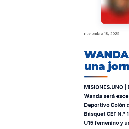
noviembre 18, 2025
WANDA: 
una jor
MISIONES.UNO | El
Wanda será escena
Deportivo Colón 
Básquet CEF N.° 1
U15 femenino y u