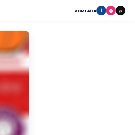
f
◎
⌕
PORTADA