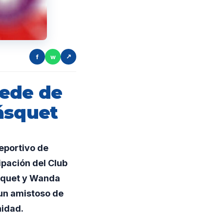
f
w
↗
sede de
ásquet
eportivo de
ipación del Club
ásquet y Wanda
 un amistoso de
nidad.