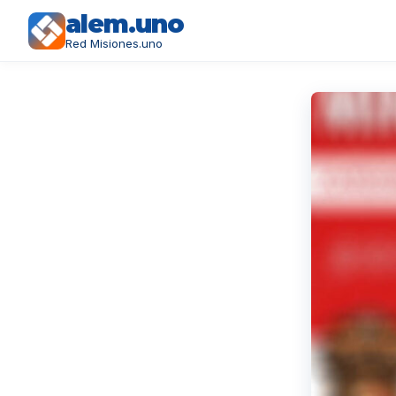
alem.uno
Red Misiones.uno