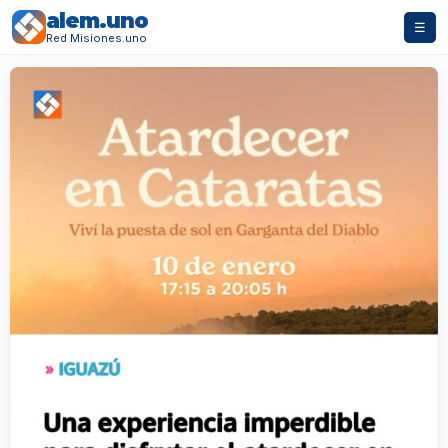
alem.uno
☰
Red Misiones.uno