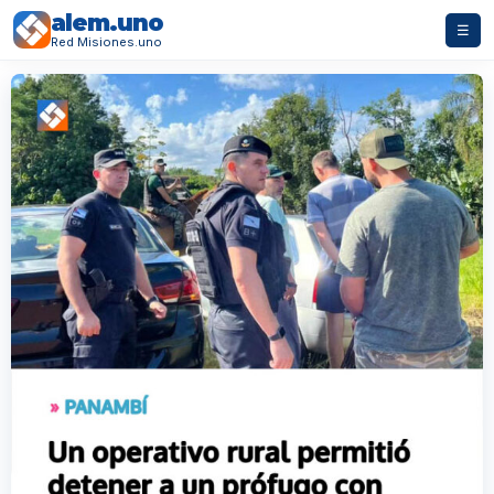
alem.uno
☰
Red Misiones.uno