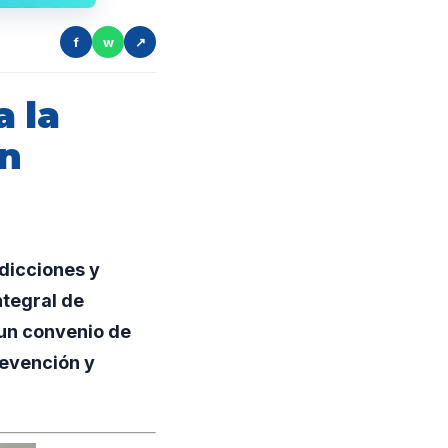
f
w
↗
a la
en
dicciones y
ntegral de
 un convenio de
revención y