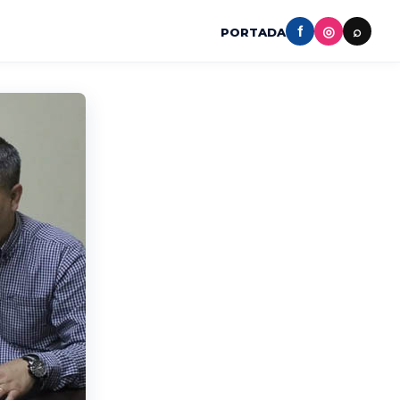
f
◎
⌕
PORTADA