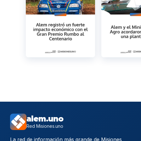
alem.uno
Red Misiones.uno
La red de información más grande de Misiones