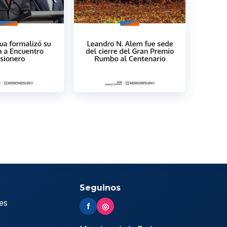
Seguinos
es
f
◎
s