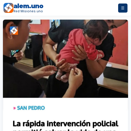
alem.uno
☰
Red Misiones.uno