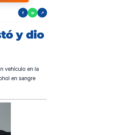
f
w
↗
tó y dio
n vehículo en la
ohol en sangre