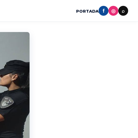
f
◎
⌕
PORTADA