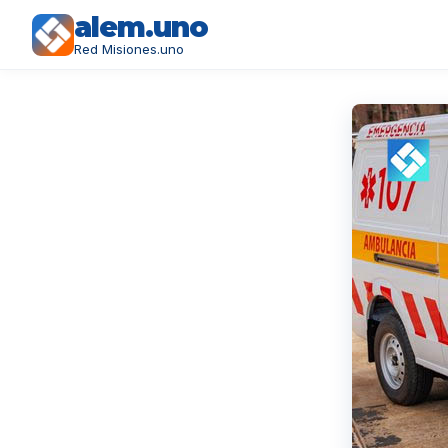
alem.uno
Red Misiones.uno