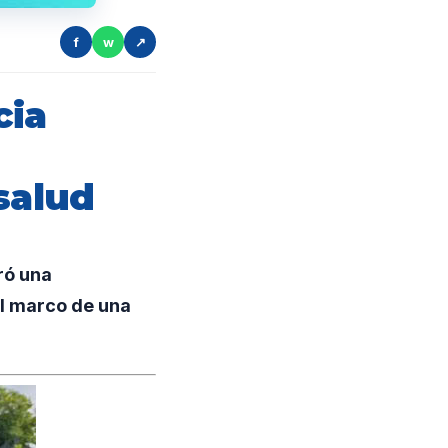
f
w
↗
cia
salud
ró una
el marco de una