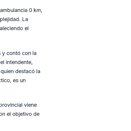
 ambulancia 0 km,
plejidad. La
taleciendo el
 y contó con la
el intendente,
 quien destacó la
tico, es un
provincial viene
on el objetivo de