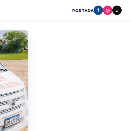
f
◎
⌕
PORTADA