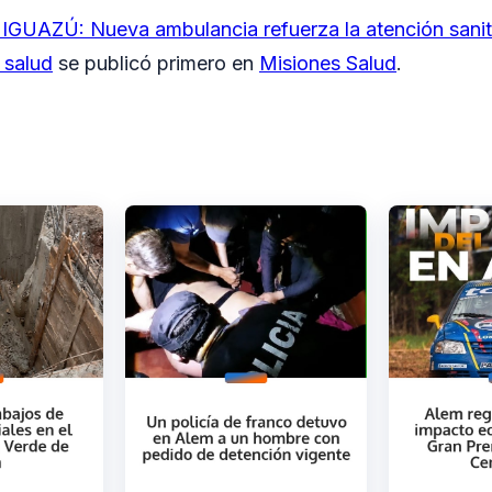
GUAZÚ: Nueva ambulancia refuerza la atención sanita
 salud
se publicó primero en
Misiones Salud
.