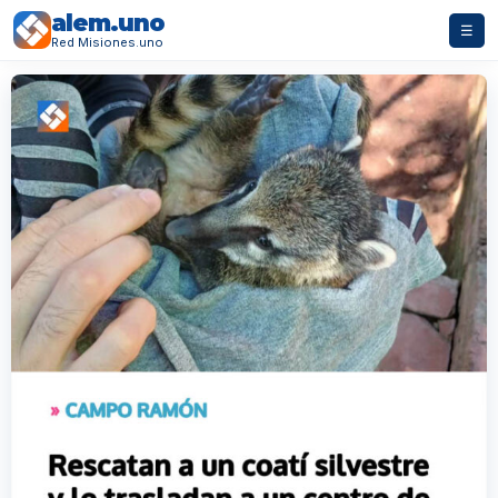
alem.uno
☰
Red Misiones.uno