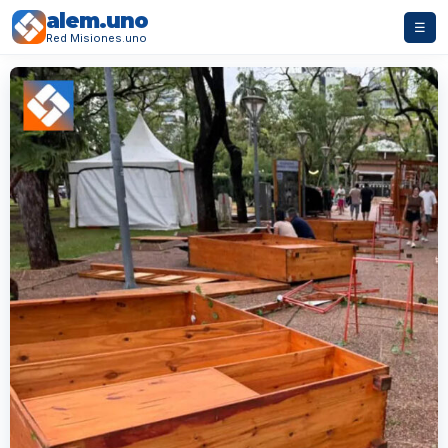
alem.uno
☰
Red Misiones.uno