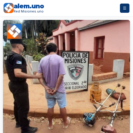
alem.uno
☰
Red Misiones.uno