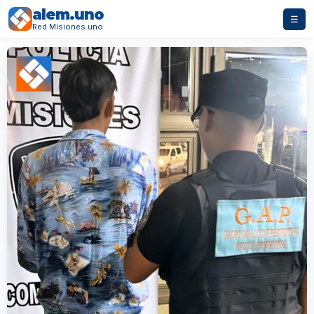
alem.uno
☰
Red Misiones.uno