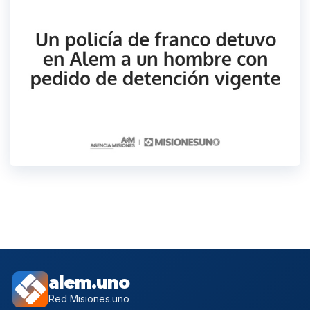
alem.uno
Red Misiones.uno