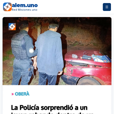
alem.uno
☰
Red Misiones.uno