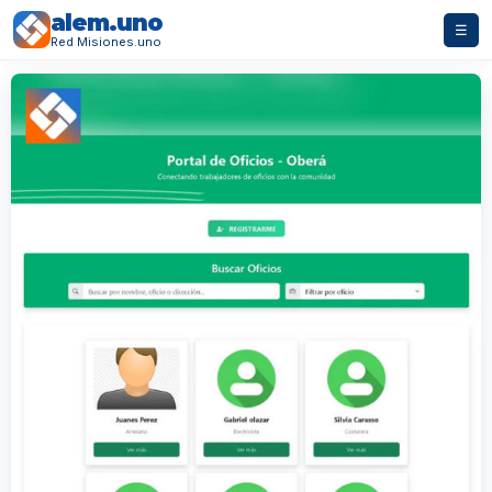
alem.uno
☰
Red Misiones.uno