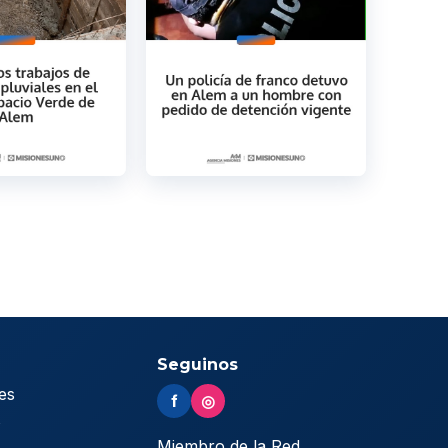
Seguinos
es
f
◎
s
Miembro de la Red