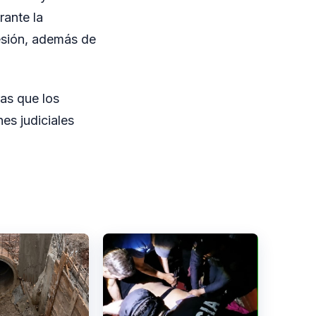
ante la
resión, además de
ras que los
es judiciales