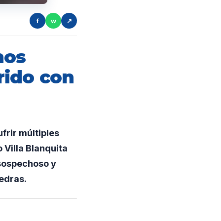
f
w
↗
nos
rido con
frir múltiples
 Villa Blanquita
 sospechoso y
edras.