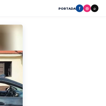
f
◎
⌕
PORTADA