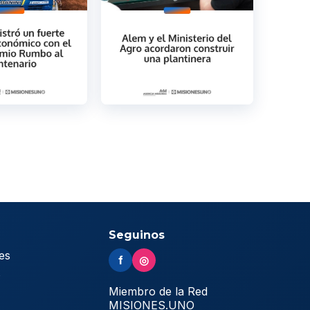
Seguinos
es
f
◎
s
Miembro de la Red
MISIONES.UNO