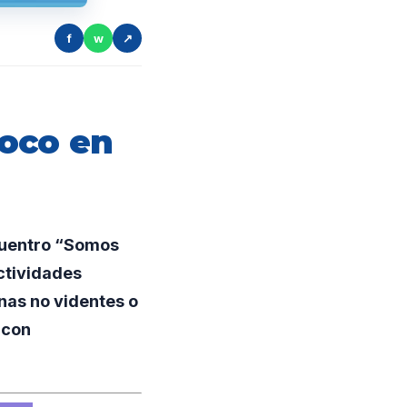
f
w
↗
oco en
cuentro “Somos
actividades
nas no videntes o
 con