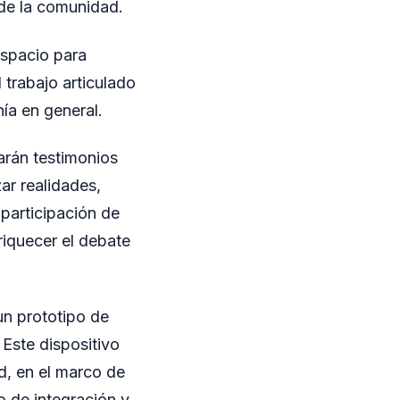
 de la comunidad.
espacio para
 trabajo articulado
nía en general.
arán testimonios
ar realidades,
 participación de
riquecer el debate
un prototipo de
Este dispositivo
d, en el marco de
o de integración y