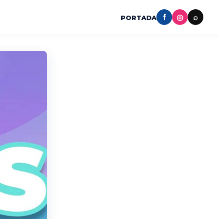
f
◎
⌕
PORTADA