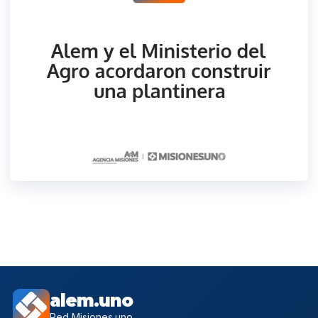
alem.uno
Red Misiones.uno