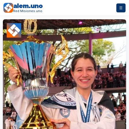
alem.uno
☰
Red Misiones.uno