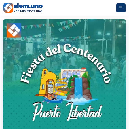
alem.uno
☰
Red Misiones.uno