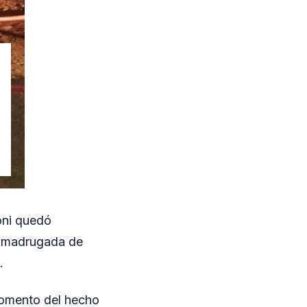
oni quedó
a madrugada de
.
 momento del hecho