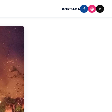
f
◎
⌕
PORTADA