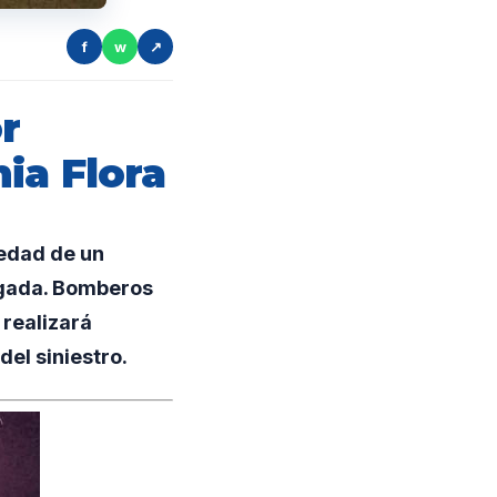
f
w
↗
r
ia Flora
iedad de un
ugada. Bomberos
 realizará
del siniestro.