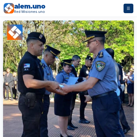
alem.uno
☰
Red Misiones.uno