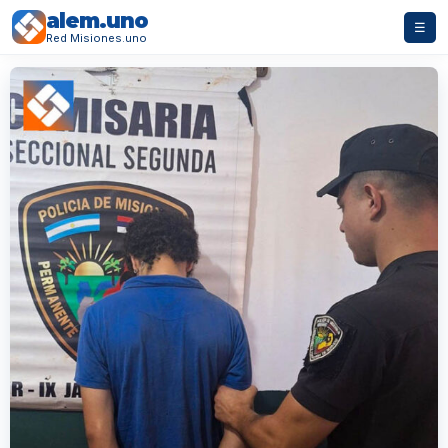
alem.uno
☰
Red Misiones.uno