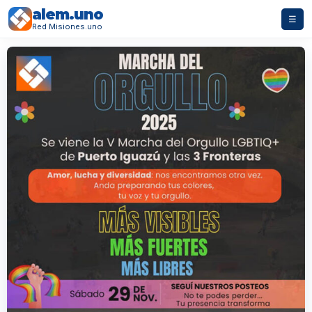
alem.uno
☰
Red Misiones.uno