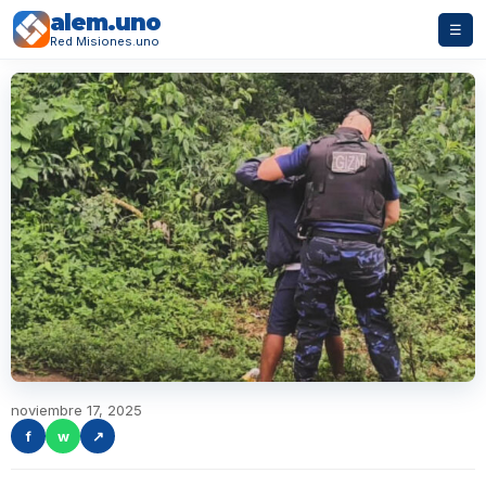
alem.uno
☰
Red Misiones.uno
noviembre 17, 2025
f
w
↗