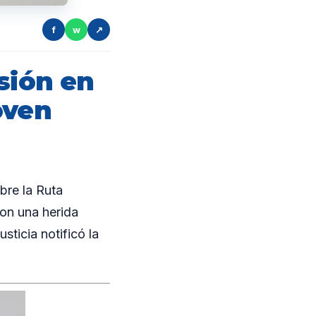
f
w
↗
ión en
oven
bre la Ruta
con una herida
sticia notificó la