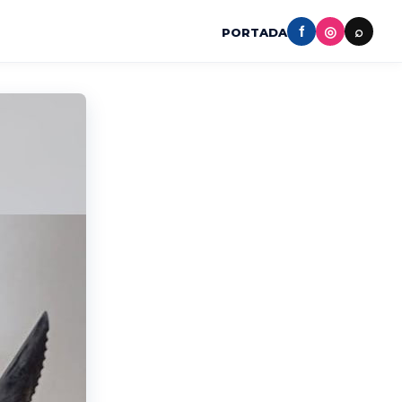
f
◎
⌕
PORTADA