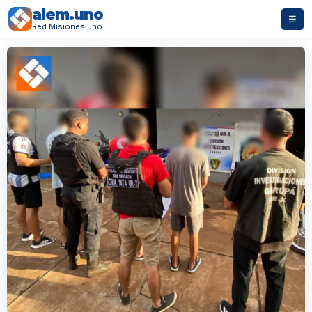
alem.uno
☰
Red Misiones.uno