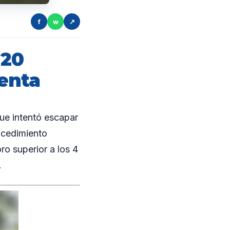
f
w
↗
 20
venta
ue intentó escapar
rocedimiento
ro superior a los 4
.