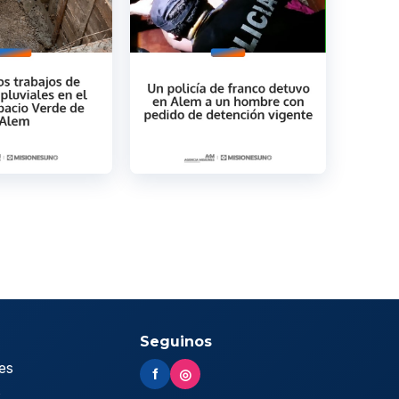
Seguinos
es
f
◎
s