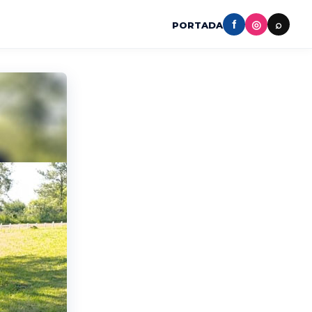
f
◎
⌕
PORTADA