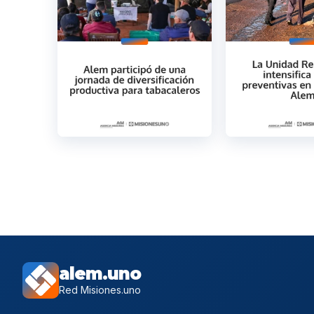
alem.uno
Red Misiones.uno