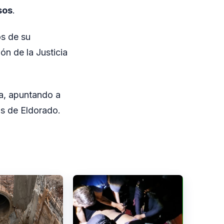
sos
.
os de su
ón de la Justicia
na, apuntando a
os de Eldorado.