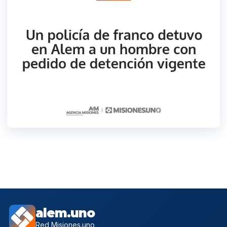
alem.uno
Red Misiones.uno