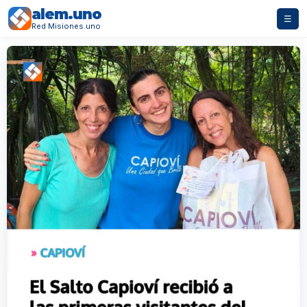
alem.uno
☰
Red Misiones.uno