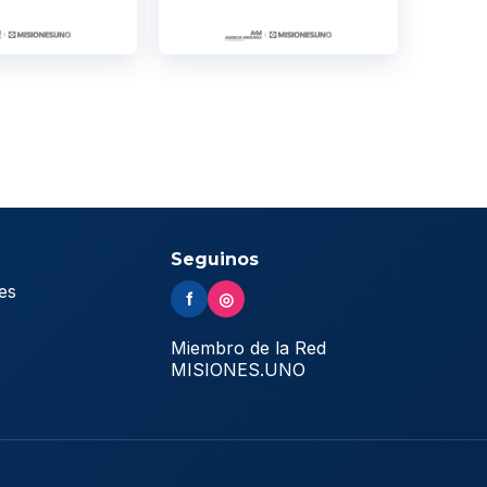
Seguinos
es
f
◎
s
Miembro de la Red
MISIONES.UNO