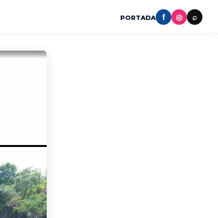
f
◎
⌕
PORTADA