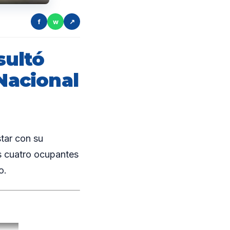
f
w
↗
sultó
 Nacional
star con su
os cuatro ocupantes
o.