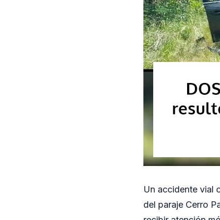
Un accidente vial o
del paraje Cerro P
recibir atención mé