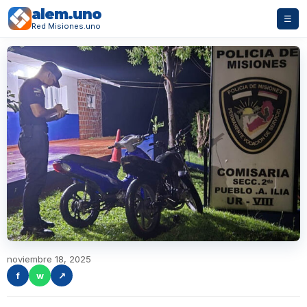
alem.uno
☰
Red Misiones.uno
noviembre 18, 2025
f
w
↗