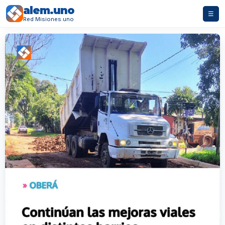
alem.uno
☰
Red Misiones.uno