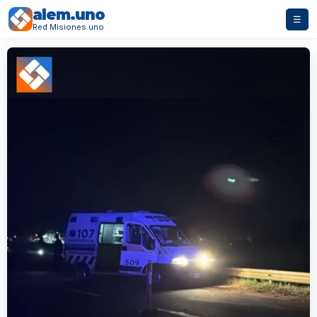
alem.uno
☰
Red Misiones.uno