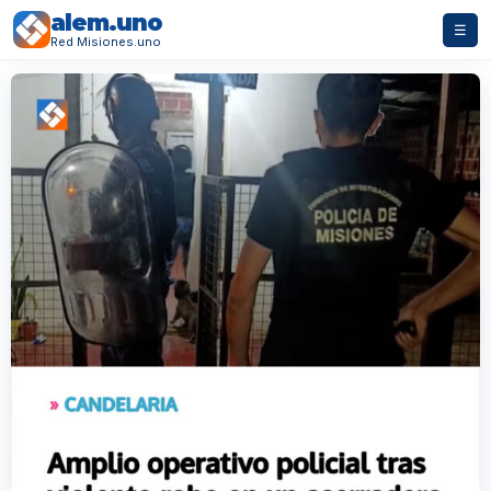
alem.uno
☰
Red Misiones.uno