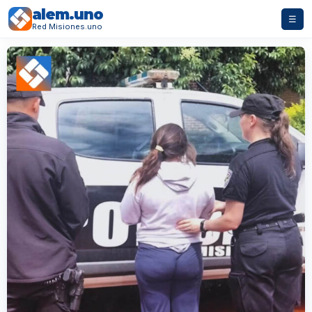
alem.uno
☰
Red Misiones.uno