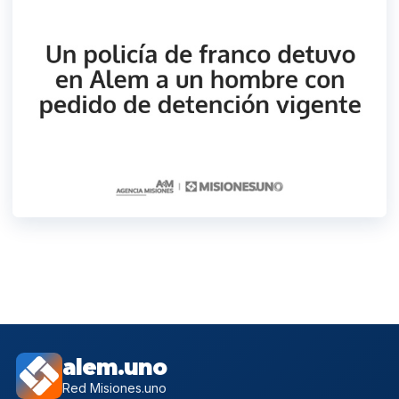
alem.uno
Red Misiones.uno