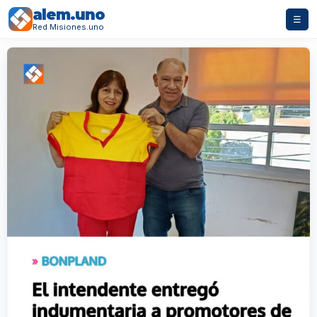
alem.uno
☰
Red Misiones.uno