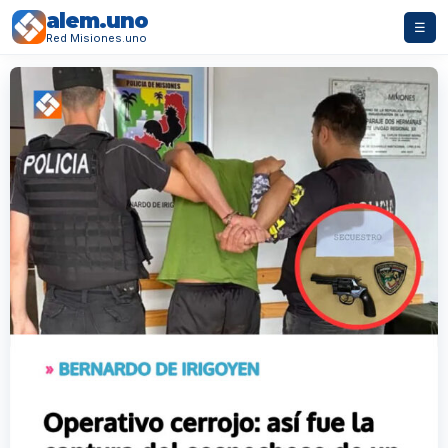
alem.uno
☰
Red Misiones.uno