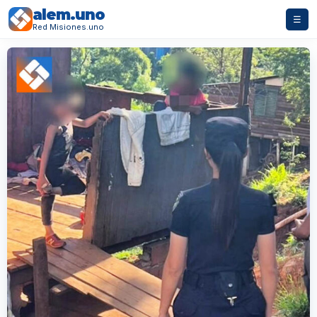
alem.uno
☰
Red Misiones.uno