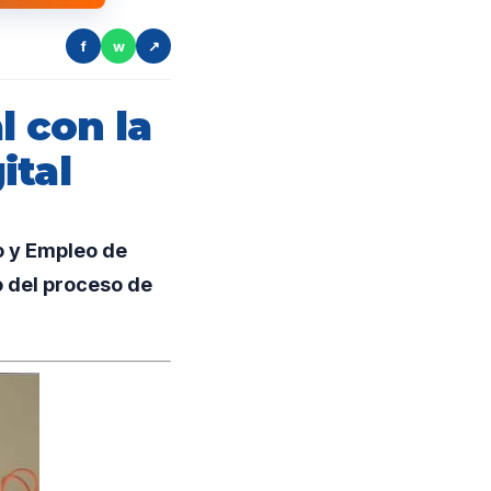
f
w
↗
l con la
ital
o y Empleo de
o del proceso de