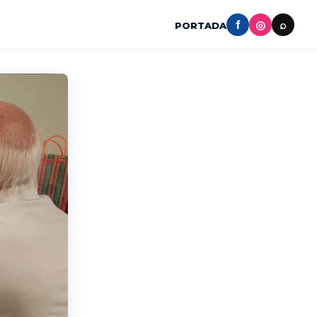
f
◎
⌕
PORTADA