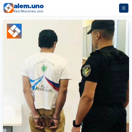
alem.uno
☰
Red Misiones.uno