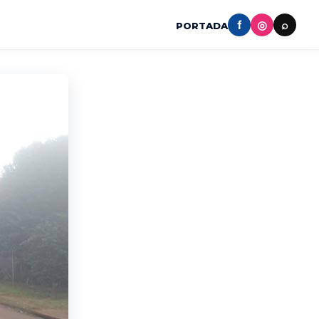
f
◎
⌕
PORTADA