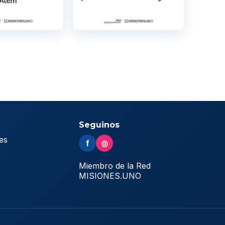
Seguinos
es
f
◎
s
Miembro de la Red
MISIONES.UNO