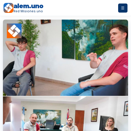
alem.uno
☰
Red Misiones.uno