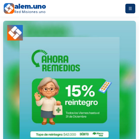
alem.uno
☰
Red Misiones.uno