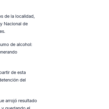
s de la localidad,
ey Nacional de
es.
sumo de alcohol:
generando
artir de esta
detención del
ue arrojó resultado
s y quedando el