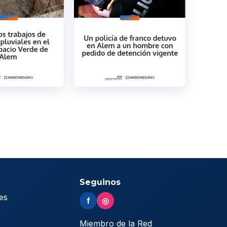
Seguinos
es
f
◎
s
Miembro de la Red