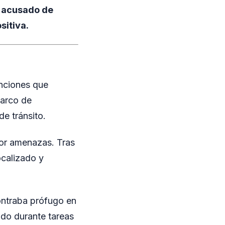
o acusado de
sitiva.
enciones que
marco de
e tránsito.
por amenazas. Tras
ocalizado y
ontraba prófugo en
ado durante tareas