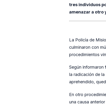
tres individuos p
amenazar a otro 
La Policía de Misi
culminaron con múl
procedimientos vin
Según informaron f
la radicación de l
aprehendido, queda
En otro procedimie
una causa anterior