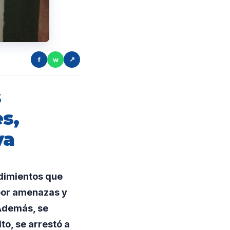
f
w
↗
s
s,
va
edimientos que
 por amenazas y
 Además, se
to, se arrestó a