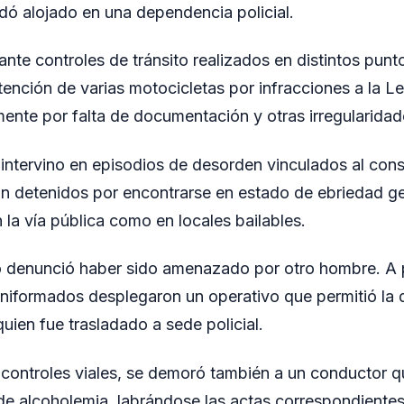
edó alojado en una dependencia policial.
nte controles de tránsito realizados en distintos punto
etención de varias motocicletas por infracciones a la L
lmente por falta de documentación y otras irregularidad
 intervino en episodios de desorden vinculados al con
on detenidos por encontrarse en estado de ebriedad 
n la vía pública como en locales bailables.
 denunció haber sido amenazado por otro hombre. A p
uniformados desplegaron un operativo que permitió la 
uien fue trasladado a sede policial.
 controles viales, se demoró también a un conductor q
t de alcoholemia, labrándose las actas correspondiente