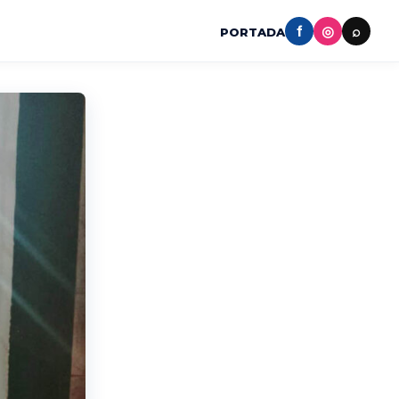
f
◎
⌕
PORTADA