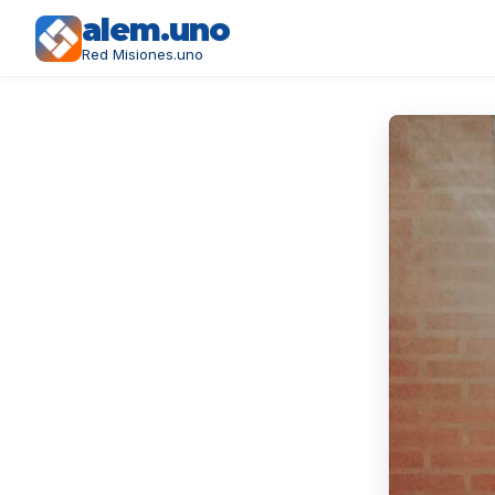
alem.uno
Red Misiones.uno