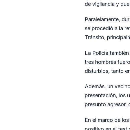
de vigilancia y qu
Paralelamente, dura
se procedió a la r
Tránsito, principa
La Policía también
tres hombres fuer
disturbios, tanto e
Además, un vecino
presentación, los 
presunto agresor, q
En el marco de los
positivo en el tes