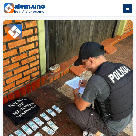
alem.uno
☰
Red Misiones.uno