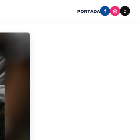
f
◎
⌕
PORTADA