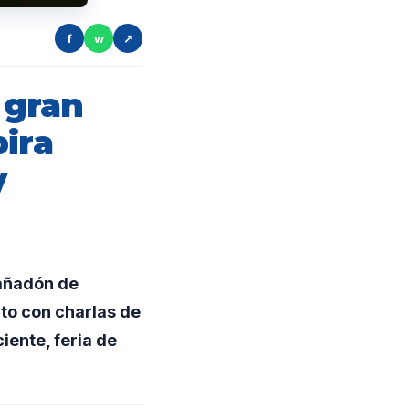
f
w
↗
 gran
ira
y
Cañadón de
ito con charlas de
iente, feria de