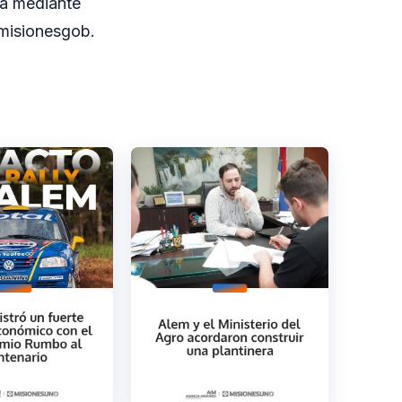
via mediante
misionesgob.