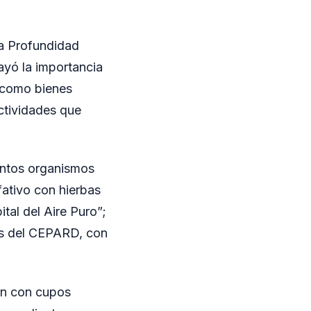
 a Profundidad
ayó la importancia
a como bienes
ctividades que
intos organismos
lfativo con hierbas
ital del Aire Puro”;
nes del CEPARD, con
tan con cupos