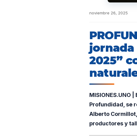
noviembre 26, 2025
PROFUND
jornada 
2025” co
natural
MISIONES.UNO | E
Profundidad, se r
Alberto Cormillot
productores y tal