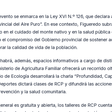
 evento se enmarca en la Ley XVI N.º 126, que declara
incial del Aire Puro”. En ese contexto, Figueredo subr
o en el cuidado del monte nativo y en la salud públic
ó el compromiso del Gobierno provincial de sostener a
ar la calidad de vida de la población.
 habrá, además, espacios informativos a cargo de dist
nisterio de Agricultura Familiar ofrecerá un recorrido o
rio de Ecología desarrollará la charla “Profundidad, Cap
 Deportes dictará clases de RCP y difundirá las accio
revención y la salud comunitaria.
general es gratuita y abierta, los talleres de RCP cuen