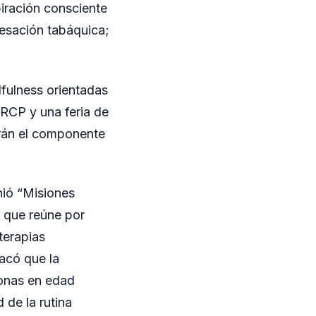
piración consciente
cesación tabáquica;
dfulness orientadas
 RCP y una feria de
rán el componente
nió “Misiones
, que reúne por
terapias
tacó que la
rsonas en edad
 de la rutina