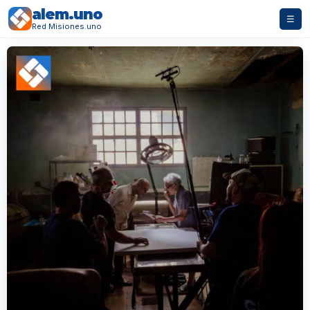
alem.uno
☰
Red Misiones.uno