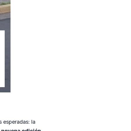
s esperadas: la
u
novena edición
,