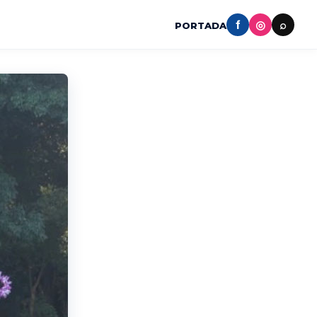
f
◎
⌕
PORTADA