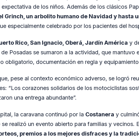
la expectativa de los niños. Además de los clásicos Pap
el Grinch, un arbolito humano de Navidad y hasta 
fue especialmente celebrado por los pacientes del hosp
uerto Rico, San Ignacio, Oberá, Jardín América
y de
 de Posadas se sumaron a la actividad, que mantuvo e
o obligatorio, documentación en regla y equipamient
que, pese al contexto económico adverso, se logró reu
es: “Los corazones solidarios de los motociclistas sos
tizaron una entrega abundante”.
ospital, la caravana continuó por la
Costanera
y culminó
 se realizó un evento abierto para familias y vecinos. E
orteos, premios a los mejores disfraces y la tradici