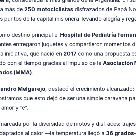
ó a más de
250 motociclistas
disfrazados de Papá Noe
os puntos de la capital misionera llevando alegría y reg
como destino principal el
Hospital de Pediatría Ferna
antes entregaron juguetes y compartieron momentos d
a iniciativa, que nació en
2017
como una propuesta es
dó con el tiempo gracias al impulso de la
Asociación 
iados (MMA)
.
jandro Melgarejo
, destacó el crecimiento alcanzado:
stramos que esto dejó de ser una simple caravana par
 amor y fe”.
marcada por la diversidad de motos y disfraces: trajes
daptados al calor —la temperatura llegó a
36 grados