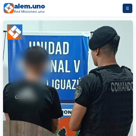
alem.uno
☰
Red Misiones.uno