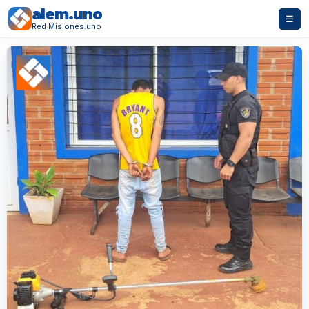
alem.uno
☰
Red Misiones.uno