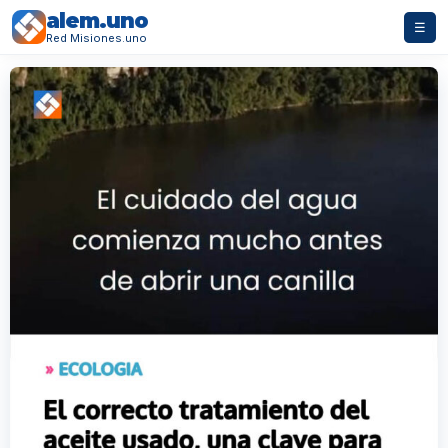
alem.uno
☰
Red Misiones.uno